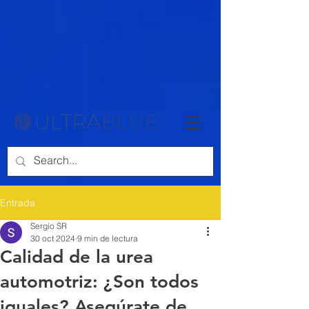
{ "@context": "https://schema.org", "@type": "Article", "headline":
"Cómo Funciona la Urea Automotriz (AdBlue) en Motores Diésel: Un
Análisis Técnico y Químico", "description": "Descubre cómo funciona
la urea automotriz (AdBlue) en motores diésel modernos. Aprende
sobre su impacto en la reducción de emisiones y el funcionamiento
químico del sistema SCR.", "author": { "@type": "Person", "name":
"Sergio Santamaria" }, "datePublished": "2024-10-22", "publisher": {
"@type": "Organization", "name": "Ultrablue", "logo": { "@type":
"ImageObject", "url": "https://www.ultrablue.com/images/logo.png" } },
"mainEntityOfPage": { "@type": "WebPage", "@id":
"https://www.ultrablue.mx/post/cómo-funciona-la-urea-automotriz-
adblue-en-motores-diésel-un-análisis-técnico-y-químico" } }
Entrada
Sergio SR
30 oct 2024
9 min de lectura
Calidad de la urea
automotriz: ¿Son todos
iguales? Asegúrate de