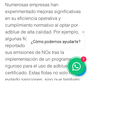
Numerosas empresas han 
experimentado mejoras significativas 
en su eficiencia operativa y 
cumplimiento normativo al optar por 
adblue de alta calidad. Por ejemplo, 
algunas flotas de transporte han 
¿Cómo podemos ayudarte?
reportado una reducción notable en 
sus emisiones de NOx tras la 
1
implementación de un programa 
riguroso para el uso de adblue 
certificado. Estas flotas no solo han 
evitado sanciones, sino que también 
han mejorado su imagen pública al ser 
vistas como empresas responsables y 
comprometidas con el medio ambiente.
Finalmente, muchas empresas de 
logística han implementado políticas 
para garantizar que solo utilicen 