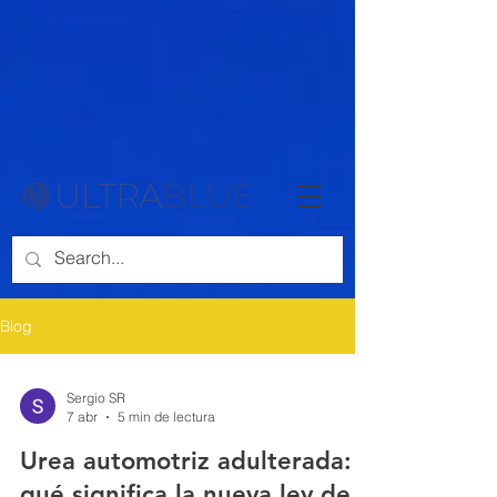
{ "@context": "https://schema.org", "@type": "Article", "headline":
"Cómo Funciona la Urea Automotriz (AdBlue) en Motores Diésel: Un
Análisis Técnico y Químico", "description": "Descubre cómo funciona
la urea automotriz (AdBlue) en motores diésel modernos. Aprende
sobre su impacto en la reducción de emisiones y el funcionamiento
químico del sistema SCR.", "author": { "@type": "Person", "name":
"Sergio Santamaria" }, "datePublished": "2024-10-22", "publisher": {
"@type": "Organization", "name": "Ultrablue", "logo": { "@type":
"ImageObject", "url": "https://www.ultrablue.com/images/logo.png" } },
"mainEntityOfPage": { "@type": "WebPage", "@id":
"https://www.ultrablue.mx/post/cómo-funciona-la-urea-automotriz-
adblue-en-motores-diésel-un-análisis-técnico-y-químico" } }
Blog
Sergio SR
7 abr
5 min de lectura
Urea automotriz adulterada:
qué significa la nueva ley de