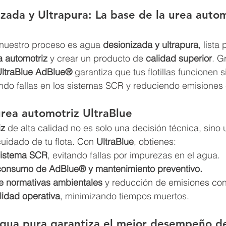
zada y Ultrapura: La base de la urea autom
e nuestro proceso es agua 
desionizada y ultrapura
, lista 
a automotriz
 y crear un producto de 
calidad superior
. G
ltraBlue AdBlue®
 garantiza que tus flotillas funcionen s
ando fallas en los sistemas SCR y reduciendo emisiones
urea automotriz UltraBlue
iz
 de alta calidad no es solo una decisión técnica, sino 
cuidado de tu flota. Con 
UltraBlue
, obtienes:
sistema SCR
, evitando fallas por impurezas en el agua.
consumo de AdBlue® y mantenimiento preventivo.
e normativas ambientales
 y reducción de emisiones co
lidad operativa
, minimizando tiempos muertos.
agua pura garantiza el mejor desempeño de