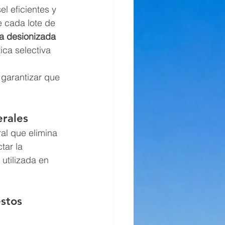
l eficientes y 
 cada lote de 
a desionizada 
ica selectiva 
 garantizar que 
erales
ral que elimina 
ar la 
utilizada en 
stos 