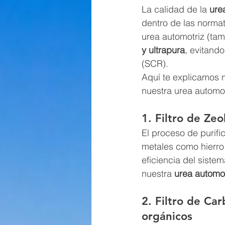
La calidad de la 
ure
dentro de las norma
urea automotriz (ta
y ultrapura
, evitand
(SCR).
Aquí te explicamos n
nuestra urea automot
1. Filtro de Ze
El proceso de purifi
metales como hierro
eficiencia del siste
nuestra 
urea automot
2. Filtro de Ca
orgánicos