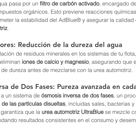
gua pasa por un 
filtro de carbón activado
, encargado de
ompuestos orgánicos. Esto previene reacciones química
eter la estabilidad del AdBlue® y asegurar la calidad 
riz
.
ores: Reducción de la dureza del agua
lación de residuos minerales en los sistemas de tu flota,
 eliminan 
iones de calcio y magnesio
, asegurando que e
 de dureza antes de mezclarse con la urea automotriz.
rsa de Dos Fases: Pureza avanzada en cad
 a un sistema de 
ósmosis inversa de dos fases
, un pro
de las partículas disueltas
, incluidas sales, bacterias y 
garantiza que la 
urea automotriz UltraBlue
 se mezcle c
indando resultados consistentes en el consumo y desem