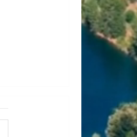
rea Automotriz que
 Refaccionaria tiene que
r