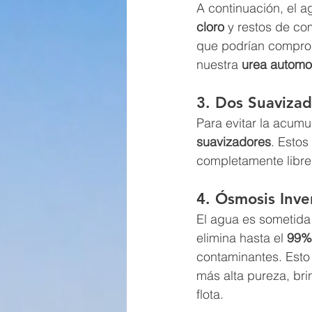
A continuación, el a
cloro
 y restos de c
que podrían comprom
nuestra 
urea automot
3. Dos Suavizad
Para evitar la acumu
suavizadores
. Estos
completamente libre
4. Ósmosis Inve
El agua es sometida
elimina hasta el 
99% 
contaminantes. Esto 
más alta pureza, br
flota.