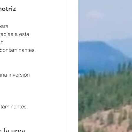
otriz 
para 
racias a esta 
in 
 contaminantes.
una inversión 
ntaminantes.
 la urea 