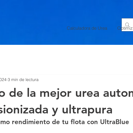
motriz (AdBlue) en Motores Diésel: Un Análisis Técnico y Químico", "description": "Descubre cóm
rson", "name": "Sergio Santamaria" }, "datePublished": "2024-10-22", "publisher": { "@type": "Org
: "https://www.ultrablue.mx/post/cómo-funciona-la-urea-automotriz-adblue-en-motores-diésel-un-an
Calculadora de Urea
Optimiza
2024
3 min de lectura
to de la mejor urea auto
ionizada y ultrapura
mo rendimiento de tu flota con UltraBlue