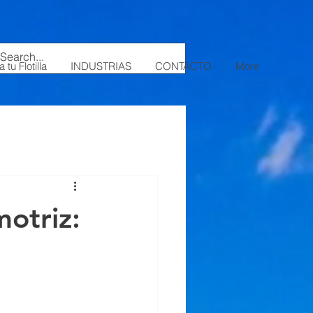
o funciona la urea automotriz (AdBlue) en motores diésel modernos. Aprende sobre su impacto en
anization", "name": "Ultrablue", "logo": { "@type": "ImageObject", "url":
álisis-técnico-y-químico" } }
 tu Flotilla
INDUSTRIAS
CONTACTO
More
motriz: