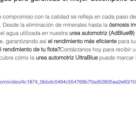
o compromiso con la calidad se refleja en cada paso de
n. Desde la eliminación de minerales hasta la 
ósmosis in
l agua utilizada en nuestra 
urea automotriz (AdBlue®)
e, garantizando así 
el rendimiento más eficiente
 para tus
l rendimiento de tu flota?
Contáctanos hoy para recibir u
cubre cómo la 
urea automotriz UltraBlue
 puede marcar l
tic.com/video/4c1874_0bbdc0494c554769b70ad52605aa2e60/10