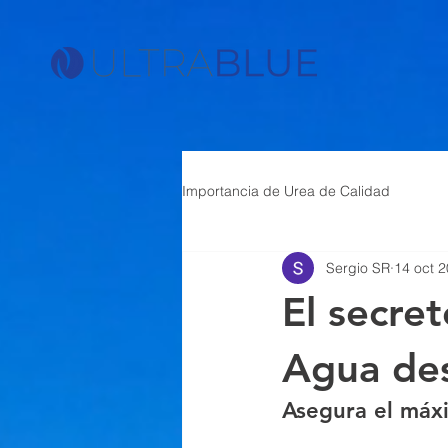
{ "@context": "https://schema.org", "@type": "Article", "headline": "Cómo Funciona la Urea Auto
la reducción de emisiones y el funcionamiento químico del sistema SCR.", "author": { "@type": "Pe
"https://www.ultrablue.com/images/logo.png" } }, "mainEntityOfPage": { "@type": "WebPage", "@id"
Importancia de Urea de Calidad
Sergio SR
14 oct 
El secre
Agua des
Asegura el máxi