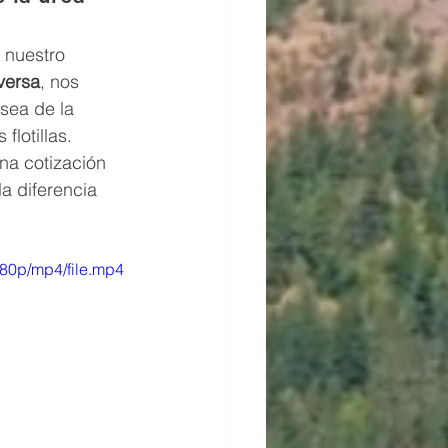
 nuestro 
versa
, nos 
 sea de la 
 flotillas.
na cotización 
a diferencia 
80p/mp4/file.mp4