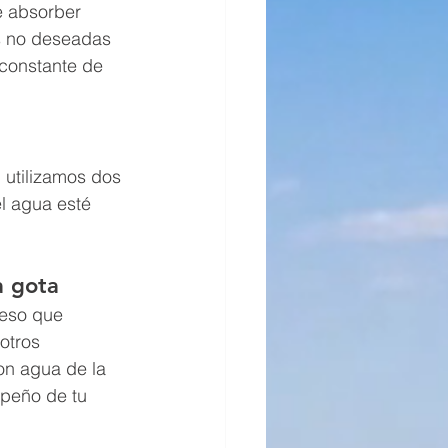
 absorber 
s no deseadas 
constante de 
 utilizamos dos 
l agua esté 
a gota
ceso que 
otros 
on agua de la 
peño de tu 