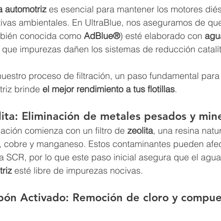
a automotriz
 es esencial para mantener los motores diése
tivas ambientales. En UltraBlue, nos aseguramos de que
mbién conocida como 
AdBlue®
) esté elaborado con 
agu
o que impurezas dañen los sistemas de reducción catalít
uestro proceso de filtración, un paso fundamental para
riz brinde 
el mejor rendimiento a tus flotillas
.
olita: Eliminación de metales pesados y min
cación comienza con un filtro de 
zeolita
, una resina natu
, cobre y manganeso. Estos contaminantes pueden afect
ma SCR, por lo que este paso inicial asegura que el agua 
riz
 esté libre de impurezas nocivas.
rbón Activado: Remoción de cloro y compue