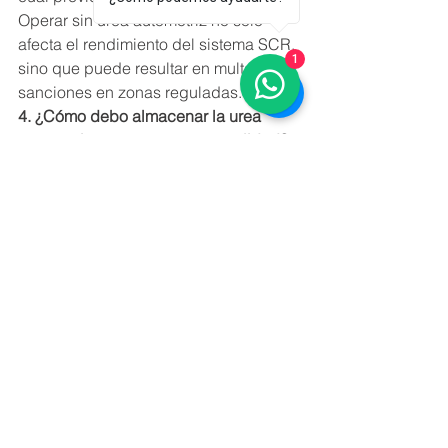
Operar sin urea automotriz no solo 
afecta el rendimiento del sistema SCR, 
1
sino que puede resultar en multas y 
sanciones en zonas reguladas.
4. ¿Cómo debo almacenar la urea 
automotriz para mantener su calidad?
La urea automotriz debe almacenarse 
en un lugar fresco y alejado de la luz 
solar directa para evitar que se 
degrade. Mantenerla en su contenedor 
original y evitar mezclarla con otros 
líquidos garantiza que conserve su 
pureza.
Conclusión
La normativa 
Euro 6
 y las regulaciones 
ambientales en México son esenciales 
para reducir el impacto ambiental del 
transporte de carga. Con 
Ultrablue
, 