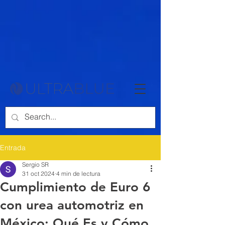
{ "@context": "https://schema.org", "@type": "Article", "headline":
"Cómo Funciona la Urea Automotriz (AdBlue) en Motores Diésel: Un
Análisis Técnico y Químico", "description": "Descubre cómo funciona
la urea automotriz (AdBlue) en motores diésel modernos. Aprende
sobre su impacto en la reducción de emisiones y el funcionamiento
químico del sistema SCR.", "author": { "@type": "Person", "name":
"Sergio Santamaria" }, "datePublished": "2024-10-22", "publisher": {
"@type": "Organization", "name": "Ultrablue", "logo": { "@type":
"ImageObject", "url": "https://www.ultrablue.com/images/logo.png" } },
"mainEntityOfPage": { "@type": "WebPage", "@id":
"https://www.ultrablue.mx/post/cómo-funciona-la-urea-automotriz-
adblue-en-motores-diésel-un-análisis-técnico-y-químico" } }
Entrada
Sergio SR
31 oct 2024
4 min de lectura
Cumplimiento de Euro 6
con urea automotriz en
México: Qué Es y Cómo