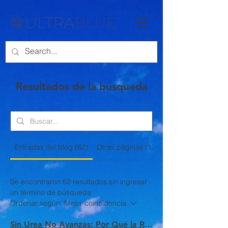
Resultados de la búsqueda
Entradas del blog (62)
Otras páginas (12)
Se encontraron 62 resultados sin ingresar
un término de búsqueda
Ordenar según:
Mejor coincidencia
Sin Urea No Avanzas: Por Qué la Red de 7 Plantas de Ultrablue Garantiza el Suministro Más Rápido de México