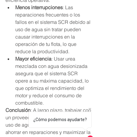
eficiencia operativa.
Menos interrupciones
: Las 
reparaciones frecuentes o los 
fallos en el sistema SCR debido al 
uso de agua sin tratar pueden 
causar interrupciones en la 
operación de tu flota, lo que 
reduce la productividad.
Mayor eficiencia
: Usar urea 
mezclada con agua desionizada 
asegura que el sistema SCR 
opere a su máxima capacidad, lo 
que optimiza el rendimiento del 
motor y reduce el consumo de 
combustible.
Conclusión
: A largo plazo, trabajar con 
un proveedor de urea que garantice el 
¿Cómo podemos ayudarte?
uso de agua desionizada te permitirá 
ahorrar en reparaciones y maximizar la 