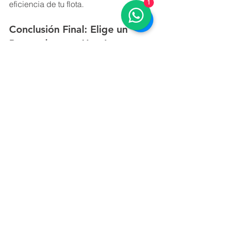
eficiencia de tu flota.
1
Conclusión Final: Elige un 
Proveedor que Use Agua 
Desionizada
El éxito y la eficiencia de tu flota diésel 
dependen en gran medida de la 
calidad de la urea automotriz que 
utilices. Asegurarte de que tu 
proveedor cuente con una planta de 
tratamiento que desionice el agua 
utilizada en la mezcla de urea es un 
paso crucial para proteger tu 
inversión. El agua desionizada no solo 
mejora la calidad de la urea, sino que 
también protege el sistema SCR, 
prolonga su vida útil, reduce los 
costos de mantenimiento y asegura el 