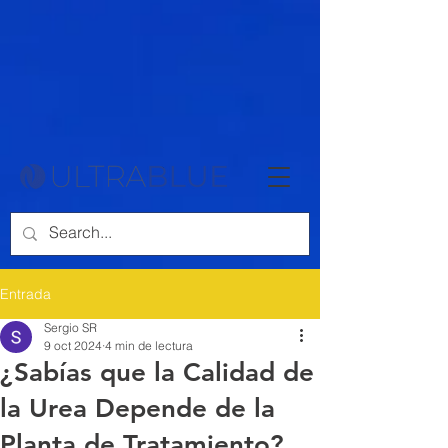
{ "@context": "https://schema.org", "@type": "Article", "headline":
"Cómo Funciona la Urea Automotriz (AdBlue) en Motores Diésel: Un
Análisis Técnico y Químico", "description": "Descubre cómo funciona
la urea automotriz (AdBlue) en motores diésel modernos. Aprende
sobre su impacto en la reducción de emisiones y el funcionamiento
químico del sistema SCR.", "author": { "@type": "Person", "name":
"Sergio Santamaria" }, "datePublished": "2024-10-22", "publisher": {
"@type": "Organization", "name": "Ultrablue", "logo": { "@type":
"ImageObject", "url": "https://www.ultrablue.com/images/logo.png" } },
"mainEntityOfPage": { "@type": "WebPage", "@id":
"https://www.ultrablue.mx/post/cómo-funciona-la-urea-automotriz-
adblue-en-motores-diésel-un-análisis-técnico-y-químico" } }
Entrada
Sergio SR
9 oct 2024
4 min de lectura
¿Sabías que la Calidad de
la Urea Depende de la
Planta de Tratamiento?